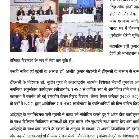
“रेज़ ऑफ़ होप” पहल
होली सी और वियना म
अन्य गणमान्‍य व्‍य
भारत भर में किफाय
(प्रोटॉन थेरेपी य
महामहिम श्री कुमार
देशों को भाभाट्रॉन
वैश्विक विशेषज्ञों के रूप में सेवा कर चुके हैं।
पऊवि सचिव एवं एईसी के अध्यक्ष डॉ. अजीत कुमार मोहान्ती ने टीएमसी के माध्यम से उन्
टीएमसी के निदेशक डॉ. सुदीप गुप्ता ने अंतर्राष्ट्रीय सहयोग विशेषज्ञ मिशनों गुणवत्त
समन्वित अनुसंधान कार्यक्रम (सीआरपी), 1992 से वार्षिक रूप से आयोजि‍त होने वाले
महासभा में प्रारंभ की गई राष्ट्रीय कैंसर ग्रिड विश्वम- कैंसर केयर कनेक्ट (NCG-3C) 
दो वर्षों में NCG द्वारा आयोजित CReDO कार्यशाला के प्रतिभागियों को वित्त पोषित 
आईएईए के महानिदेशक श्री ग्रॉसी ने बैठक को संबोधित करते हुए ‘रे ऑफ होप’ कार्यक्
के साथ विकिरण चिकित्सा क्षमताओं को शुरू करने और सुधारने तथा कैंसर देखभाल कार्य
आईएईए के साथ काम करने के दशकों के अनुभव के माध्यम से अपनी जिजीविषा को दर्शाया है। 
और पड़ोसी एलएमआईसी में अन्य रेडियोथेरपी और मेडिकल इमेजिंग केंद्रों को विशेषज्ञ सल