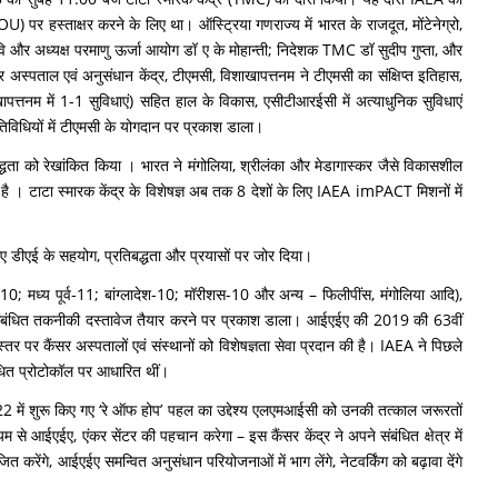
OU) पर हस्ताक्षर करने के लिए था। ऑस्ट्रिया गणराज्य में भारत के राजदूत, मोंटेनेग्रो,
पऊवि और अध्यक्ष परमाणु ऊर्जा आयोग डॉ ए के मोहान्ती; निदेशक TMC डॉ सुदीप गुप्ता, और
र अस्पताल एवं अनुसंधान केंद्र, टीएमसी, विशाखापत्तनम ने टीएमसी का संक्षिप्त इतिहास,
ापत्तनम में 1-1 सुविधाएं) सहित हाल के विकास, एसीटीआरईसी में अत्याधुनिक सुविधाएं
िविधियों में टीएमसी के योगदान पर प्रकाश डाला।
द्धता को रेखांकित किया । भारत ने मंगोलिया, श्रीलंका और मेडागास्कर जैसे विकासशील
 है । टाटा स्‍मारक केंद्र के विशेषज्ञ अब तक 8 देशों के लिए IAEA imPACT मिशनों में
लिए डीएई के सहयोग, प्रतिबद्धता और प्रयासों पर जोर दिया।
ीका-10; मध्य पूर्व-11; बांग्लादेश-10; मॉरीशस-10 और अन्य – फिलीपींस, मंगोलिया आदि),
र से संबंधित तकनीकी दस्तावेज तैयार करने पर प्रकाश डाला। आईएईए की 2019 की 63वीं
र पर कैंसर अस्‍पतालों एवं संस्‍थानों को विशेषज्ञता सेवा प्रदान की है। IAEA ने पिछले
बंधित प्रोटोकॉल पर आधारित थीं।
022 में शुरू किए गए ‘रे ऑफ होप’ पहल का उद्देश्य एलएमआईसी को उनकी तत्काल जरूरतों
 आईएईए, एंकर सेंटर की पहचान करेगा – इस कैंसर केंद्र ने अपने संबंधित क्षेत्र में
करेंगे, आईएईए समन्वित अनुसंधान परियोजनाओं में भाग लेंगे, नेटवर्किंग को बढ़ावा देंगे