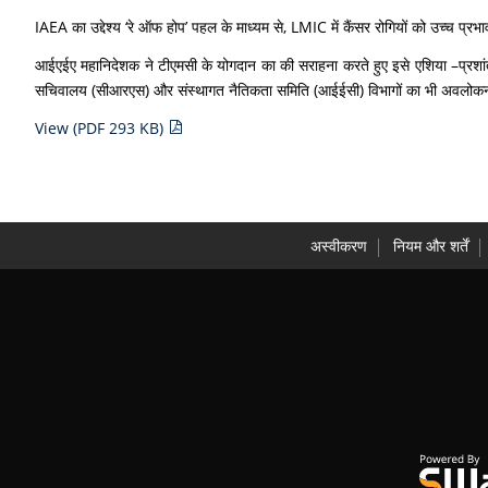
IAEA का उद्देश्‍य ‘रे ऑफ होप’ पहल के माध्यम से, LMIC में कैंसर रोगियों को उच्च प्र
आईएईए महानिदेशक ने टीएमसी के योगदान का की सराहना करते हुए इसे एशिया –प्रशांत 
सचिवालय (सीआरएस) और संस्थागत नैतिकता समिति (आईईसी) विभागों का भी अवलोक
View (PDF 293 KB)
अस्वीकरण
नियम और शर्तें