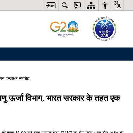
न हस्ताक्षर समारोह’
ाणु ऊर्जा विभाग, भारत सरकार के तहत एक
 2025 को सुबह 11:00 बजे टाटा स्‍मारक केंद्र (TMC) का दौरा किया। यह दौरा IAEA की