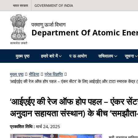
भारत सरकार
GOVERNMENT OF INDIA
परमाणु ऊर्जा विभाग
Department Of Atomic Ene
मुख्य पृष्ठ
हमारे बारे में
प ऊ आयोग
सचिवालय
सूचना
मुख्य पृष्ठ
मीडिया
प्रेस विज्ञप्ति
‘आईएईए की रेज ऑफ होप पहल – एंकर सेंटर’ के लिए आईएईए और टाटा स्‍मारक केंद्र (प
‘आईएईए की रेज ऑफ होप पहल – एंकर सेंटर’
अनुदान सहायता संस्थान) के बीच ‘समझौता-ज्
प्रकाशित तिथि :
मार्च 24, 2025
श्री रफायल मारियान