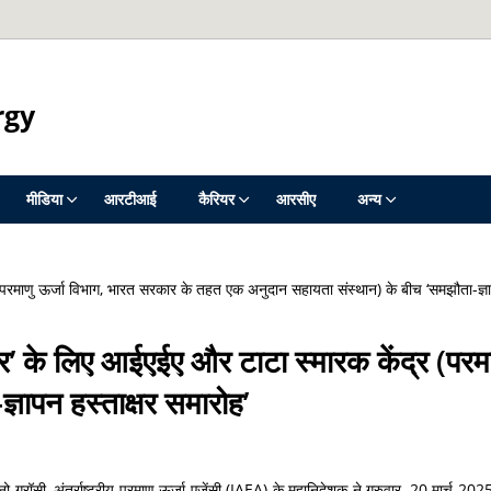
rgy
मीडिया
आरटीआई
कैरियर
आरसीए
अन्य
रमाणु ऊर्जा विभाग, भारत सरकार के तहत एक अनुदान सहायता संस्थान) के बीच ‘समझौता-ज्ञाप
 के लिए आईएईए और टाटा स्‍मारक केंद्र (परम
ञापन हस्ताक्षर समारोह’
ो ग्रॉसी, अंतर्राष्ट्रीय परमाणु ऊर्जा एजेंसी (IAEA) के महानिदेशक ने गुरुवार, 20 मार्च