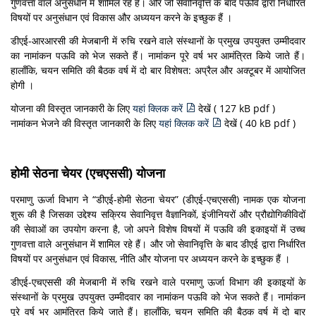
गुणवत्ता वाले अनुसंधान में शामिल रहे हैं। और जो सेवानिवृत्ति के बाद पऊवि द्वारा निर्धारित
विषयों पर अनुसंधान एवं विकास और अध्ययन करने के इच्छुक हैं ।
डीएई-आरआरसी की मेजबानी में रुचि रखने वाले संस्थानों के प्रमुख उपयुक्त उम्मीदवार
का नामांकन पऊवि को भेज सकते हैं। नामांकन पूरे वर्ष भर आमंत्रित किये जाते हैं।
हालाँकि, चयन समिति की बैठक वर्ष में दो बार विशेषत: अप्रैल और अक्टूबर में आयोजित
होगी ।
योजना की विस्तृत जानकारी के लिए
यहां क्लिक करें
देखें ( 127 kB pdf )
नामांकन भेजने की विस्तृत जानकारी के लिए
यहां क्लिक करें
देखें ( 40 kB pdf )
होमी सेठना चेयर (एचएससी) योजना
परमाणु ऊर्जा विभाग ने “डीएई-होमी सेठना चेयर” (डीएई-एचएससी) नामक एक योजना
शुरू की है जिसका उद्देश्य सक्रिय सेवानिवृत्त वैज्ञानिकों, इंजीनियरों और प्रौद्योगिकीविदों
की सेवाओं का उपयोग करना है, जो अपने विशेष विषयों में पऊवि की इकाइयों में उच्च
गुणवत्ता वाले अनुसंधान में शामिल रहे हैं। और जो सेवानिवृत्ति के बाद डीएई द्वारा निर्धारित
विषयों पर अनुसंधान एवं विकास, नीति और योजना पर अध्ययन करने के इच्छुक हैं ।
डीएई-एचएससी की मेजबानी में रुचि रखने वाले परमाणु ऊर्जा विभाग की इकाइयों के
संस्थानों के प्रमुख उपयुक्त उम्मीदवार का नामांकन पऊवि को भेज सकते हैं। नामांकन
पूरे वर्ष भर आमंत्रित किये जाते हैं। हालाँकि, चयन समिति की बैठक वर्ष में दो बार