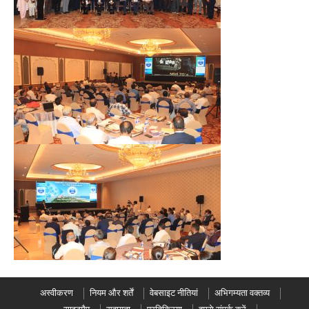
अस्वीकरण
नियम और शर्तें
वेबसाइट नीतियां
अभिगम्यता वक्तव्य